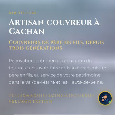
DIM TOITURE
Artisan couvreur à
Cachan
Couvreurs de père en fils, depuis
trois générations
Rénovation, entretien et réparation de
toitures : un savoir-faire artisanal transmis de
père en fils, au service de votre patrimoine
dans le Val-de-Marne et les Hauts-de-Seine.
×
Une histoire de famille
DIM Toiture transmet son
TUILES
ARDOISES
ZINC
ZINGUERIE
savoir-faire de couvreur
depuis trois générations.
VELUX
ENTRETIEN