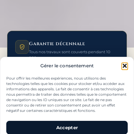
Garantie décennale
Tous nos travaux sont couverts pendant 10
ans.
Gérer le consentement
Pour offrir les meilleures expériences, nous utilisons des
Respect des DTU
technologies telles que les cookies pour stocker et/ou accéder aux
informations des appareils. Le fait de consentir à ces technologies
Travaux réalisés dans les règles de l’art.
nous permettra de traiter des données telles que le comportement
de navigation ou les ID uniques sur ce site. Le fait de ne pas
consentir ou de retirer son consentement peut avoir un effet
négatif sur certaines caractéristiques et fonctions.
Devis & déplacement gratuits
Diagnostic complet, chiffrage clair et détaillé.
Accepter